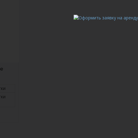
ое
тки
тки