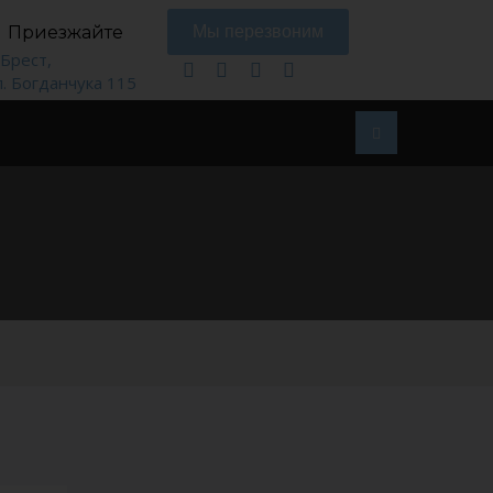
Приезжайте
Мы перезвоним
. Брест,
л. Богданчука 115