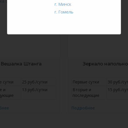
г. Минск
г. Гомель
Вешалка Штанга
Зеркало напольн
е сутки
25 руб./сутки
Первые сутки
30 руб./су
е и
13 руб./сутки
Вторые и
15 руб./су
дующие
последующие
бнее
Подробнее