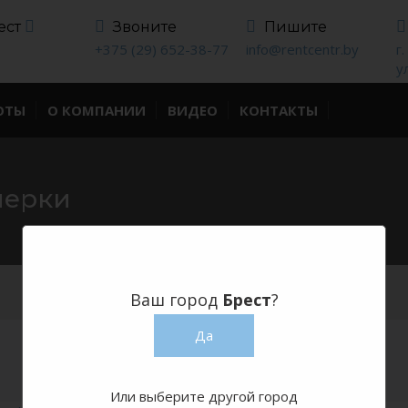
ест
Звоните
Пишите
+375 (29) 652-38-77
info@rentcentr.by
г
у
ОТЫ
О КОМПАНИИ
ВИДЕО
КОНТАКТЫ
мерки
Ваш город
Брест
?
Да
Или выберите другой город