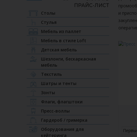
промообо
Столы
и приспо
закупле
Стулья
операти
Мебель из паллет
Мебель в стиле Loft
Детская мебель
Шезлонги, бескаркасная
мебель
Текстиль
Шатры и тенты
Зонты
Флаги, флагштоки
Пресс-воллы
Гардероб / гримерка
Оборудования для
Первы
кейтеринга