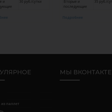
е и
30 руб./сутки
Вторые и
35 руб./су
дующие
последующие
бнее
Подробнее
УЛЯРНОЕ
МЫ ВКОНТАКТЕ
 из паллет
ль