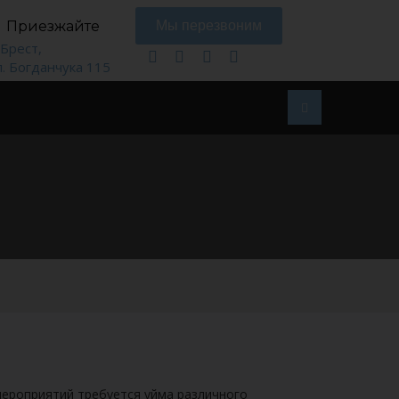
Приезжайте
Мы перезвоним
. Брест,
л. Богданчука 115
 мероприятий требуется уйма различного