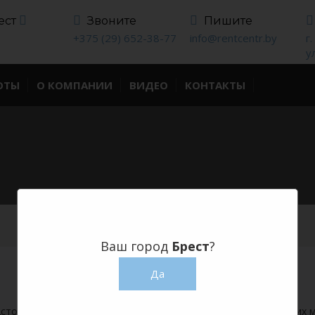
ест
Звоните
Пишите
+375 (29) 652-38-77
info@rentcentr.by
г
у
ОТЫ
О КОМПАНИИ
ВИДЕО
КОНТАКТЫ
Ваш город
Брест
?
Да
стоящих банкетов, занятий, тренингов, свадеб и любых других