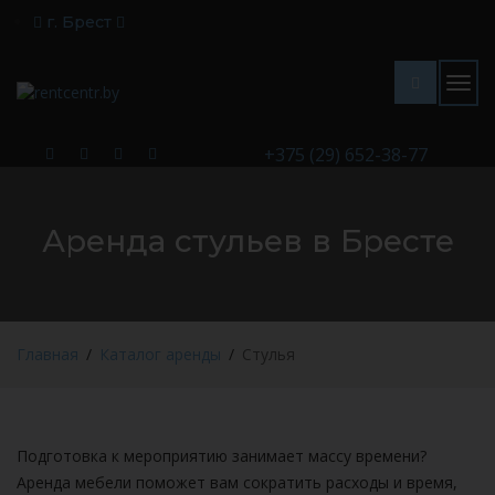
г. Брест
Togg
navig
+375 (29) 652-38-77
Аренда стульев в Бресте
Главная
Каталог аренды
Стулья
Подготовка к мероприятию занимает массу времени?
Аренда мебели поможет вам сократить расходы и время,