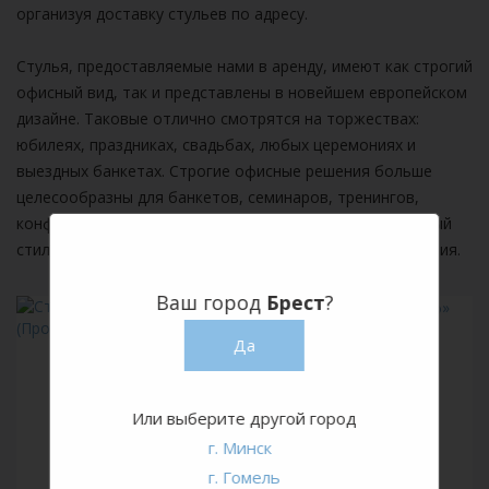
организуя доставку стульев по адресу.
Стулья, предоставляемые нами в аренду, имеют как строгий
офисный вид, так и представлены в новейшем европейском
дизайне. Таковые отлично смотрятся на торжествах:
юбилеях, праздниках, свадьбах, любых церемониях и
выездных банкетах. Строгие офисные решения больше
целесообразны для банкетов, семинаров, тренингов,
конференций и выставок, где выдержанный официальный
стиль оформления намекает на серьезность мероприятия.
Ваш город
Брест
?
Да
Или выберите другой город
г. Минск
г. Гомель