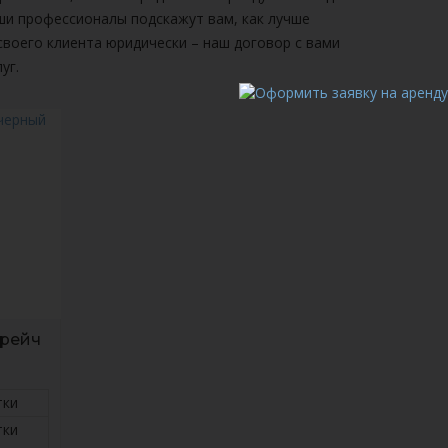
аши профессионалы подскажут вам, как лучше
воего клиента юридически – наш договор с вами
уг.
трейч
тки
тки