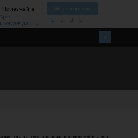
Приезжайте
Мы перезвоним
. Брест,
л. Богданчука 115
роме того, готовы предложить аренду мебели для