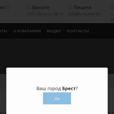
ест
Звоните
Пишите
+375 (29) 652-38-77
info@rentcentr.by
г
у
ОТЫ
О КОМПАНИИ
ВИДЕО
КОНТАКТЫ
Ваш город
Брест
?
Да
оставляем аренду банкетного текстиля по приемлемым ценам, к