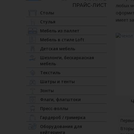
любых ме
Столы
оформит
имеет за
Стулья
Мебель из паллет
Мебель в стиле Loft
Детская мебель
Шезлонги, бескаркасная
мебель
Текстиль
Шатры и тенты
Зонты
Флаги, флагштоки
Ч
Пресс-воллы
Гардероб / гримерка
Первы
Оборудования для
Вторы
кейтеринга