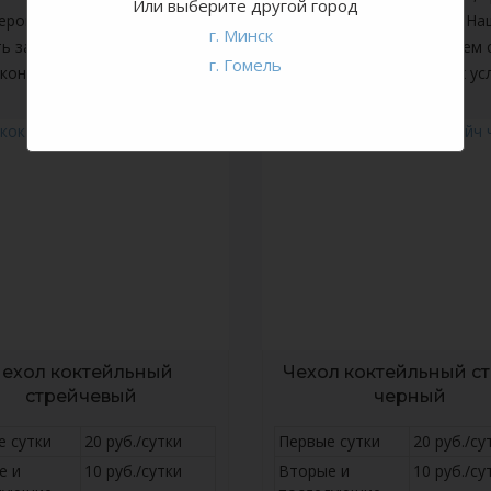
Или выберите другой город
роприятий, шатров для свадеб и пикников, и многое другое. Н
г. Минск
ь зал, чтобы вписаться в концепцию торжества. Мы защищаем с
г. Гомель
конную силу и является гарантом качества предоставляемых усл
ехол коктейльный
Чехол коктейльный с
стрейчевый
черный
е сутки
20 руб./сутки
Первые сутки
20 руб./су
е и
10 руб./сутки
Вторые и
10 руб./су