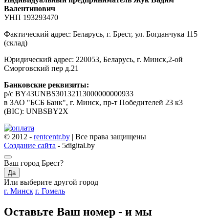
Валентинович
УНП 193293470
Фактический адрес: Беларусь, г. Брест, ул. Богданчука 115
(склад)
Юридический адрес: 220053, Беларусь, г. Минск,2-ой
Сморговский пер д.21
Банковские реквизиты:
р/с BY43UNBS30132113000000000933
в ЗАО "БСБ Банк", г. Минск, пр-т Победителей 23 к3
(BIC): UNBSBY2X
© 2012 -
rentcentr.by
| Все права защищены
Создание сайта
- 5digital.by
Ваш город
Брест
?
Да
Или выберите другой город
г. Минск
г. Гомель
Оставьте Ваш номер - и мы