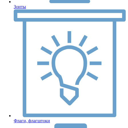
Зонты
Флаги, флагштоки